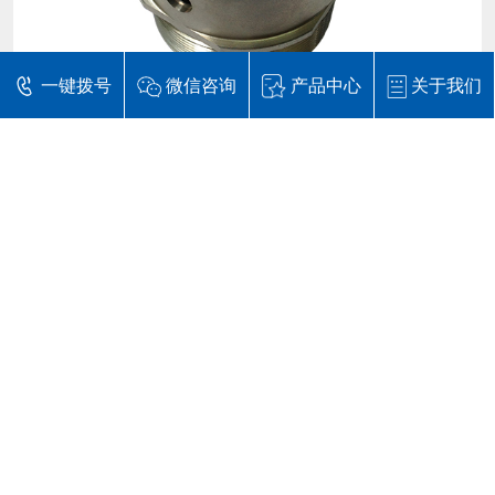
一键拨号
微信咨询
产品中心
关于我们
锌合金压铸件容易起泡的原因
31
锌合金压铸件现在广泛用于各种装修方面，如家
2021-10
具配件、修建装修、卫浴配件、灯饰零件、玩
具、领带夹、皮带扣、各种金属饰扣等，因此对
压铸件外表质量要求较高，一起要求有杰出的外
铝合金铸件表面处理常见的几种方式
31
表处理功能。而锌合金压铸件最常见的缺点就是
我们常见的铝合金铸件表面处理方式有以下四
外表起泡。 缺点表征： 压铸件外表有突起的小
2021-10
种。 1、锌铝合金表面处理强化处理 铝及其合金
泡，压铸出来就发现、抛光或加工后显
在中性体系中阳极氧化沉积形成类陶瓷非晶态复
合转化膜的工艺、性能、形貌、成分和结构,初步
生产合金铸件要注意细节
31
探讨了膜层的成膜过程和机理。 工艺研究结果表
近年来合金压铸厂家可以说是越来越多，在科技
明,在Na_2WO_4中性混合体系中,控制成膜促进剂
2021-10
飞速发展的年代机械设备也在不断的更新换代，
浓度为2.5~
机械铸件供不应求的情况越来越多，所以才会有