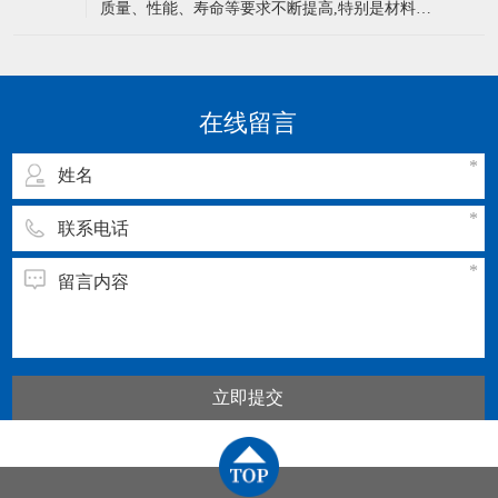
质量、性能、寿命等要求不断提高,特别是材料纯
来越多，所以才会有这么多的压铸厂家。
净度、等向性要求更高,一些高合金、高质、优化
的模具材料不断出现,反过来也促进压铸行业的发
展。 常见锌合金铸件主要有以下几种表面处理工
艺： ①电镀。刚抛光的锌合金铸件，看起来就像
在线留言
镀过铬一样，但很快就会
立即提交