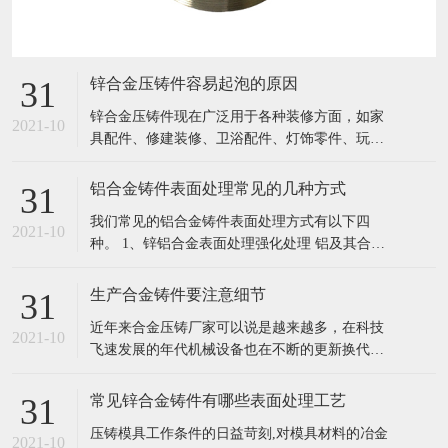
锌合金压铸件容易起泡的原因
31
锌合金压铸件现在广泛用于各种装修方面，如家
2021-10
具配件、修建装修、卫浴配件、灯饰零件、玩
具、领带夹、皮带扣、各种金属饰扣等，因此对
压铸件外表质量要求较高，一起要求有杰出的外
铝合金铸件表面处理常见的几种方式
31
表处理功能。而锌合金压铸件最常见的缺点就是
我们常见的铝合金铸件表面处理方式有以下四
外表起泡。 缺点表征： 压铸件外表有突起的小
2021-10
种。 1、锌铝合金表面处理强化处理 铝及其合金
泡，压铸出来就发现、抛光或加工后显
在中性体系中阳极氧化沉积形成类陶瓷非晶态复
合转化膜的工艺、性能、形貌、成分和结构,初步
生产合金铸件要注意细节
31
探讨了膜层的成膜过程和机理。 工艺研究结果表
近年来合金压铸厂家可以说是越来越多，在科技
明,在Na_2WO_4中性混合体系中,控制成膜促进剂
2021-10
飞速发展的年代机械设备也在不断的更新换代，
浓度为2.5~
机械铸件供不应求的情况越来越多，所以才会有
这么多的压铸厂家。 近年来合金压铸厂家可以说
常见锌合金铸件有哪些表面处理工艺
31
是越来越多，在科技飞速发展的年代机械设备也
压铸模具工作条件的日益苛刻,对模具材料的冶金
在不断的更新换代，机械铸件供不应求的情况越
2021-10